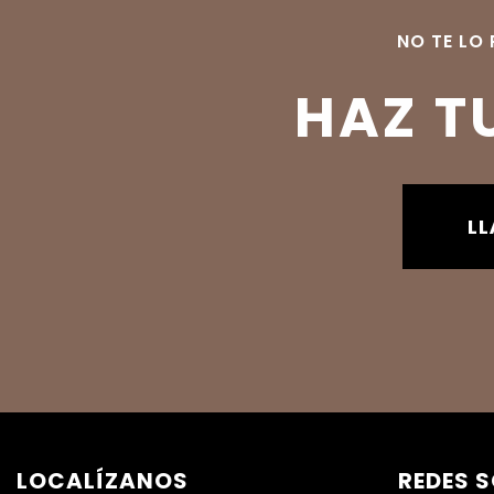
NO TE LO 
HAZ T
L
LOCALÍZANOS
REDES 